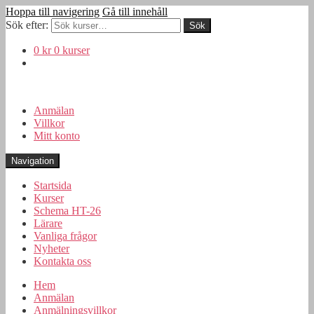
Hoppa till navigering
Gå till innehåll
Sök efter:
0 kr
0 kurser
Anmälan
Villkor
Mitt konto
Navigation
Startsida
Kurser
Schema HT-26
Lärare
Vanliga frågor
Nyheter
Kontakta oss
Hem
Anmälan
Anmälningsvillkor