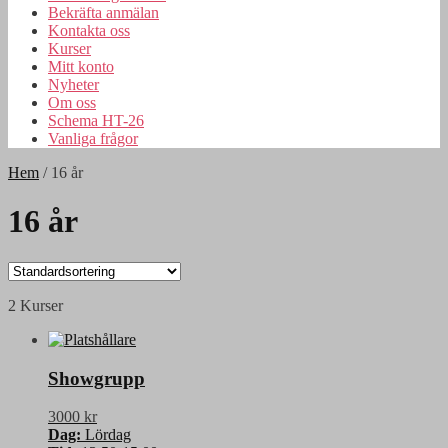
Bekräfta anmälan
Kontakta oss
Kurser
Mitt konto
Nyheter
Om oss
Schema HT-26
Vanliga frågor
Hem
/
16 år
16 år
2 Kurser
Showgrupp
3000 kr
Dag:
Lördag