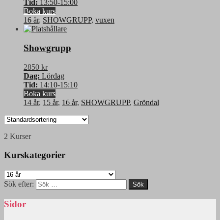
Tid:
13:50-15:00
Boka kurs
16 år
,
SHOWGRUPP
,
vuxen
Showgrupp
2850 kr
Dag:
Lördag
Tid:
14:10-15:10
Boka kurs
14 år
,
15 år
,
16 år
,
SHOWGRUPP
,
Gröndal
2 Kurser
Kurskategorier
Sök efter:
Sidor