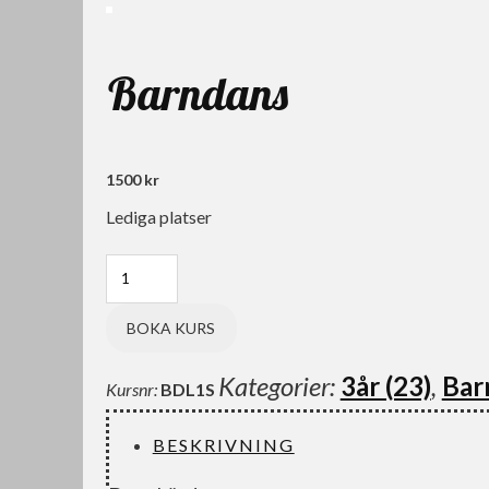
Barndans
1500 kr
Lediga platser
BOKA KURS
Kategorier:
3år (23)
,
Bar
Kursnr:
BDL1S
BESKRIVNING