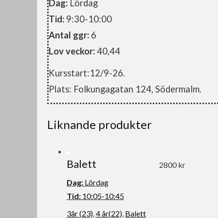
Dag:
Lördag
Tid:
9:30-10:00
Antal ggr:
6
Lov veckor:
40,44
Kursstart:12/9-26.
Plats: Folkungagatan 124, Södermalm.
Liknande produkter
Balett
2800 kr
Dag:
Lördag
Tid:
10:05-10:45
3år (23)
,
4 år(22)
,
Balett