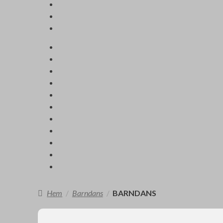
Hem
/
Barndans
/
BARNDANS