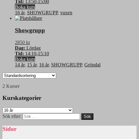
Tid:
13:50-15:00
Boka kurs
16 år
,
SHOWGRUPP
,
vuxen
Showgrupp
2850 kr
Dag:
Lördag
Tid:
14:10-15:10
Boka kurs
14 år
,
15 år
,
16 år
,
SHOWGRUPP
,
Gröndal
2 Kurser
Kurskategorier
Sök efter:
Sidor