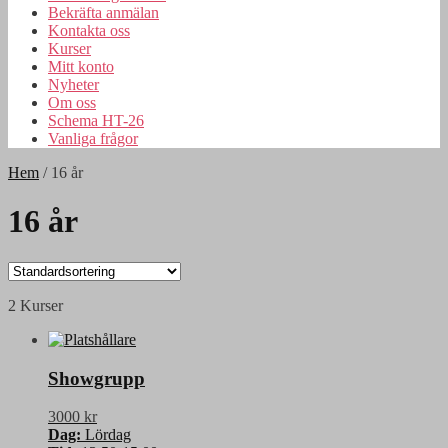
Bekräfta anmälan
Kontakta oss
Kurser
Mitt konto
Nyheter
Om oss
Schema HT-26
Vanliga frågor
Hem
/
16 år
16 år
2 Kurser
Showgrupp
3000 kr
Dag:
Lördag