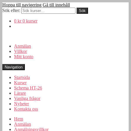
Hoppa till navigering
Gå till innehåll
Sök efter:
0 kr
0 kurser
Anmälan
Villkor
Mitt konto
Navigation
Startsida
Kurser
Schema HT-26
Lärare
Vanliga frågor
Nyheter
Kontakta oss
Hem
Anmälan
Anmälningsvillkor