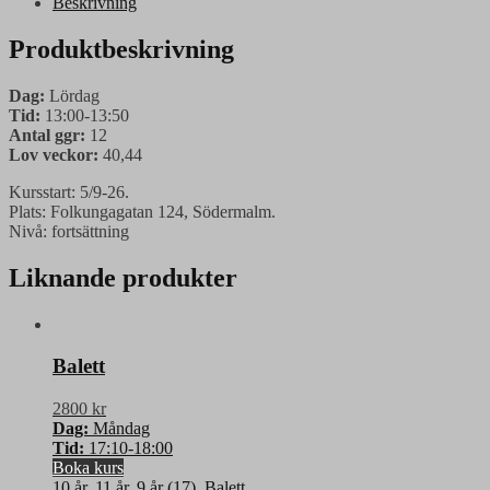
Beskrivning
Produktbeskrivning
Dag:
Lördag
Tid:
13:00-13:50
Antal ggr:
12
Lov veckor:
40,44
Kursstart: 5/9-26.
Plats: Folkungagatan 124, Södermalm.
Nivå: fortsättning
Liknande produkter
Balett
2800 kr
Dag:
Måndag
Tid:
17:10-18:00
Boka kurs
10 år
,
11 år
,
9 år (17)
,
Balett