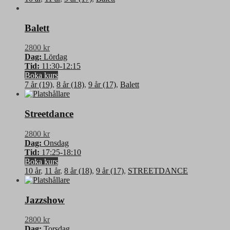
Balett
2800 kr
Dag:
Lördag
Tid:
11:30-12:15
Boka kurs
7 år (19)
,
8 år (18)
,
9 år (17)
,
Balett
Streetdance
2800 kr
Dag:
Onsdag
Tid:
17:25-18:10
Boka kurs
10 år
,
11 år
,
8 år (18)
,
9 år (17)
,
STREETDANCE
Jazzshow
2800 kr
Dag:
Torsdag