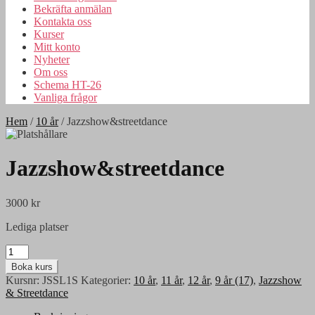
Bekräfta anmälan
Kontakta oss
Kurser
Mitt konto
Nyheter
Om oss
Schema HT-26
Vanliga frågor
Hem
/
10 år
/
Jazzshow&streetdance
Jazzshow&streetdance
3000 kr
Lediga platser
Boka kurs
Kursnr:
JSSL1S
Kategorier:
10 år
,
11 år
,
12 år
,
9 år (17)
,
Jazzshow
& Streetdance