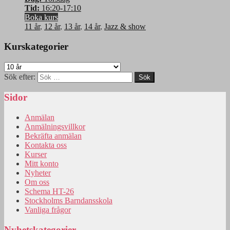
Tid:
16:20-17:10
Boka kurs
11 år
,
12 år
,
13 år
,
14 år
,
Jazz & show
Kurskategorier
Sök efter:
Sidor
Anmälan
Anmälningsvillkor
Bekräfta anmälan
Kontakta oss
Kurser
Mitt konto
Nyheter
Om oss
Schema HT-26
Stockholms Barndansskola
Vanliga frågor
Nyhetskategorier