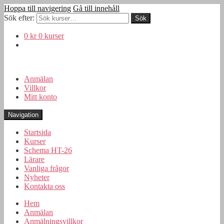
Hoppa till navigering
Gå till innehåll
Sök efter:
0 kr
0 kurser
Anmälan
Villkor
Mitt konto
Navigation
Startsida
Kurser
Schema HT-26
Lärare
Vanliga frågor
Nyheter
Kontakta oss
Hem
Anmälan
Anmälningsvillkor